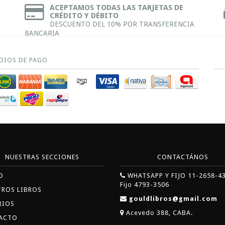
ACEPTAMOS TODAS LAS TARJETAS DE
CRÉDITO Y DÉBITO
DESCUENTO DEL 10% POR TRANSFERENCIA
BANCARIA
DIOS DE PAGO
NUESTRAS SECCIONES
CONTACTÁNOS
O
WHATSAPP Y FIJO 11-2658-4
Fijo 4793-3506
TROS LIBROS
gouldlibros@gmail.com
RIOS
Acevedo 388, CABA.
ACTO