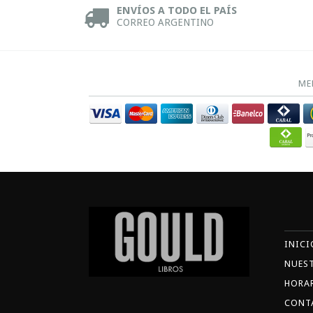
ENVÍOS A TODO EL PAÍS
CORREO ARGENTINO
ME
INICI
NUES
HORA
CONT