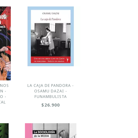
ANOS
LA CAJA DE PANDORA -
N -
OSAMU DAZAI -
O -
FUNAMBULISTA
CAL
$26.900