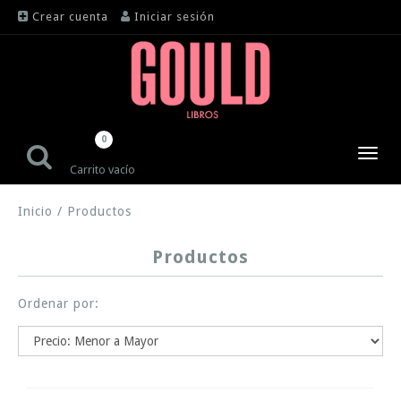
Crear cuenta
Iniciar sesión
0
Toggl
Carrito vacío
navig
Inicio
/
Productos
Productos
Ordenar por: