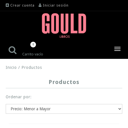
Crear cuenta
Iniciar sesión
0
Toggl
Carrito vacío
navig
Inicio
/
Productos
Productos
Ordenar por: