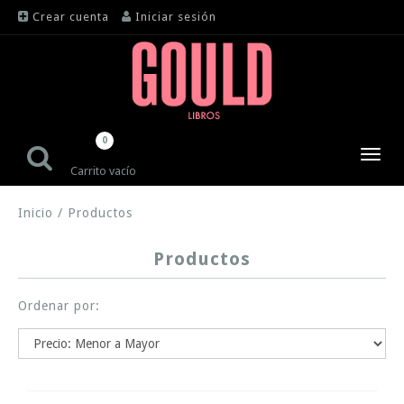
Crear cuenta
Iniciar sesión
0
Toggl
Carrito vacío
navig
Inicio
/
Productos
Productos
Ordenar por: