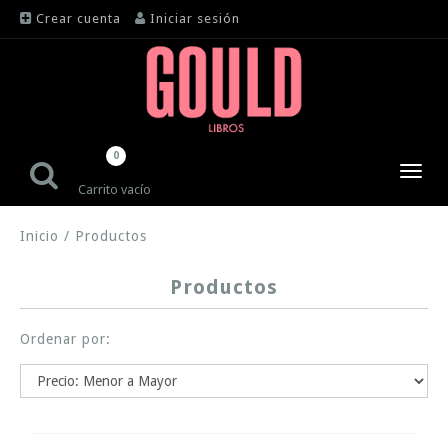
Crear cuenta
Iniciar sesión
0
Toggl
Carrito vacío
navig
Inicio
/
Productos
Productos
Ordenar por: