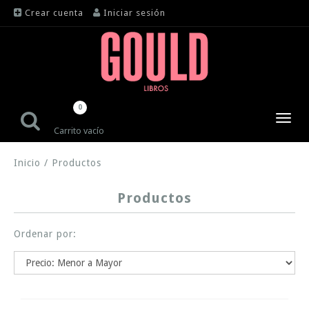
Crear cuenta
Iniciar sesión
0
Toggl
Carrito vacío
navig
Inicio
/
Productos
Productos
Ordenar por: