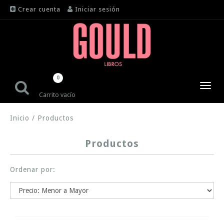
Crear cuenta
Iniciar sesión
0
Toggl
Carrito vacío
navig
Inicio
/
Productos
Productos
Ordenar por: