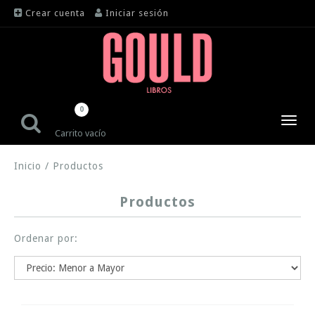
Crear cuenta
Iniciar sesión
0
Toggl
Carrito vacío
navig
Inicio
/
Productos
Productos
Ordenar por: