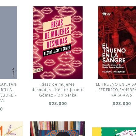
CAPITÁN
Risas de mujeres
EL TRUENO EN LA S
RILLA -
desnudas - Héctor Jacinto
- FEDERICO FAHSBE
ELBURD -
Gómez - Obloshka
RARA AVIS
IA
$23.000
$23.000
00