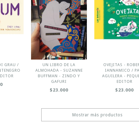
I GRAU /
UN LIBRO DE LA
OVEJITAS - ROBE
NTENEGRO
ALMOHADA - SUZANNE
IANNAMICO / P
EDITOR
BUFFMAN - ZINDO Y
AGUILERA - PEQ
GAFURI
EDITOR
00
$23.000
$23.000
Mostrar más productos