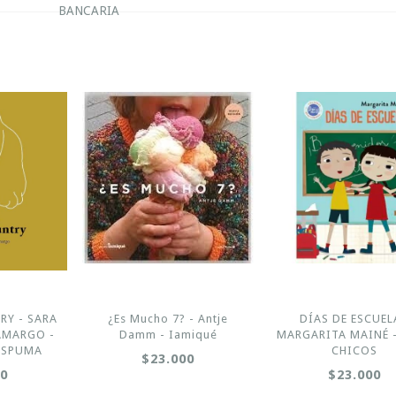
BANCARIA
RY - SARA
¿Es Mucho 7? - Antje
DÍAS DE ESCUEL
AMARGO -
Damm - Iamiqué
MARGARITA MAINÉ 
ESPUMA
CHICOS
$23.000
00
$23.000