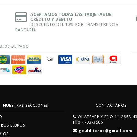
ACEPTAMOS TODAS LAS TARJETAS DE
CRÉDITO Y DÉBITO
DESCUENTO DEL 10% POR TRANSFERENCIA
BANCARIA
DIOS DE PAGO
NUESTRAS SECCIONES
CONTACTÁNOS
O
WHATSAPP Y FIJO 11-2658-4
Fijo 4793-3506
TROS LIBROS
gouldlibros@gmail.com
RIOS