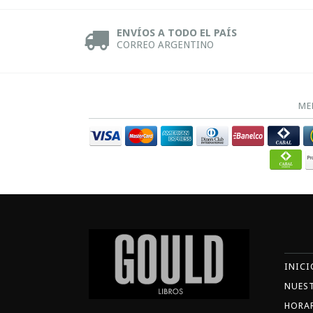
ENVÍOS A TODO EL PAÍS
CORREO ARGENTINO
ME
INICI
NUES
HORA