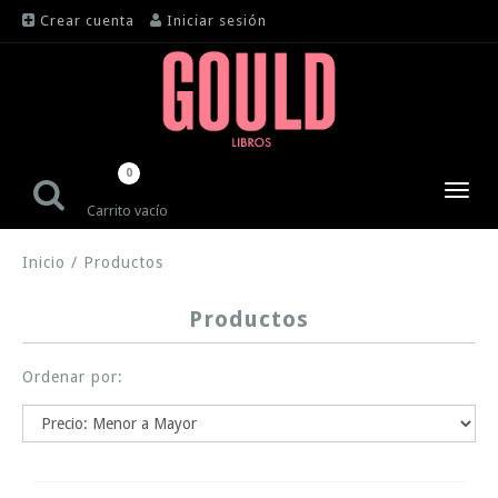
Crear cuenta
Iniciar sesión
0
Toggl
Carrito vacío
navig
Inicio
/
Productos
Productos
Ordenar por: