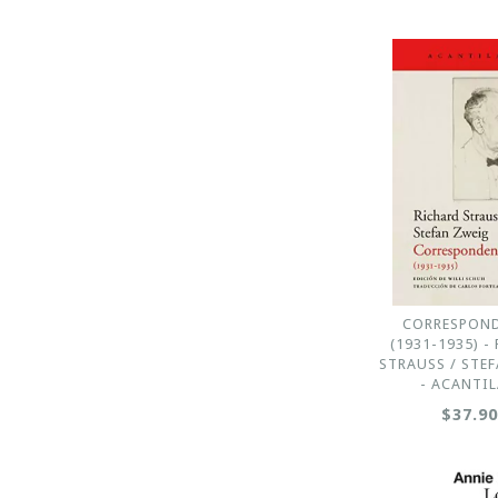
CORRESPON
(1931-1935) -
STRAUSS / STE
- ACANTI
$37.9