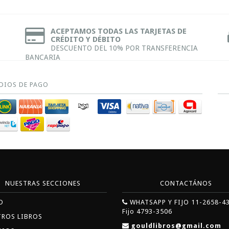
ACEPTAMOS TODAS LAS TARJETAS DE
CRÉDITO Y DÉBITO
DESCUENTO DEL 10% POR TRANSFERENCIA
BANCARIA
DIOS DE PAGO
NUESTRAS SECCIONES
CONTACTÁNOS
O
WHATSAPP Y FIJO 11-2658-4
Fijo 4793-3506
TROS LIBROS
gouldlibros@gmail.com