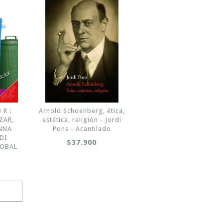
 R :
Arnold Schoenberg, ética,
ZAR,
estética, religión - Jordi
ANNA
Pons - Acantilado
DI
$37.900
LOBAL