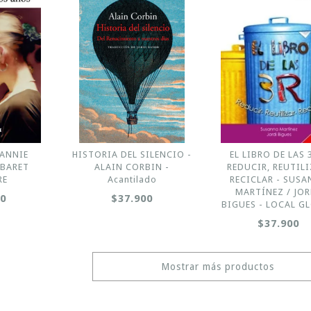
 ANNIE
HISTORIA DEL SILENCIO -
EL LIBRO DE LAS 3
ABARET
ALAIN CORBIN -
REDUCIR, REUTILI
RE
Acantilado
RECICLAR - SUS
MARTÍNEZ / JOR
00
$37.900
BIGUES - LOCAL G
$37.900
Mostrar más productos