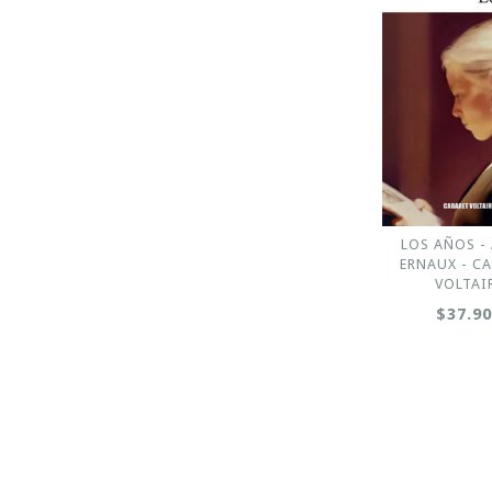
LOS AÑOS -
ERNAUX - C
VOLTAI
$37.9