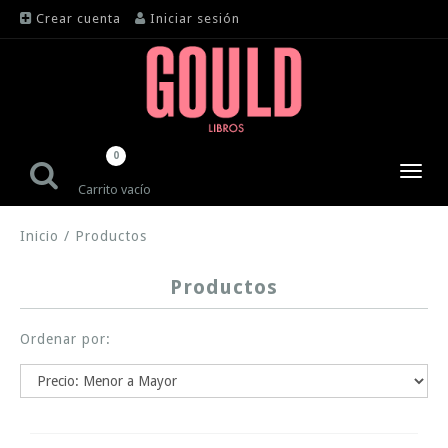
Crear cuenta
Iniciar sesión
0
Toggl
Carrito vacío
navig
Inicio
/
Productos
Productos
Ordenar por: