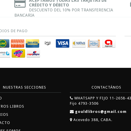
ACEPTAMOS TODAS LAS TARJETAS DE
CRÉDITO Y DÉBITO
DESCUENTO DEL 10% POR TRANSFERENCIA
BANCARIA
DIOS DE PAGO
NUESTRAS SECCIONES
CONTACTÁNOS
O
WHATSAPP Y FIJO 11-2658-4
Fijo 4793-3506
TROS LIBROS
gouldlibros@gmail.com
RIOS
Acevedo 388, CABA.
ACTO
NES SOMOS