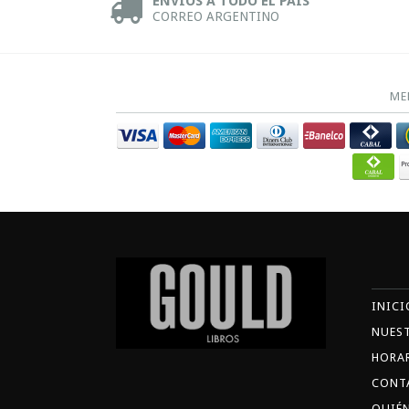
ENVÍOS A TODO EL PAÍS
CORREO ARGENTINO
ME
INICI
NUES
HORA
CONT
QUIÉ