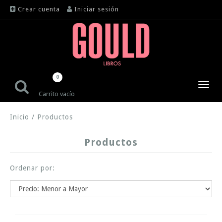
Crear cuenta
Iniciar sesión
0
Toggl
Carrito vacío
navig
Inicio
/
Productos
Productos
Ordenar por: