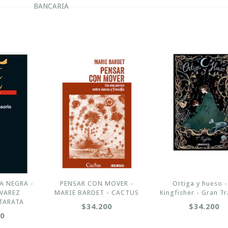
BANCARIA
A NEGRA -
PENSAR CON MOVER -
Ortiga y hueso -
VAREZ
MARIE BARDET - CACTUS
Kingfisher - Gran T
TARATA
$34.200
$34.200
00