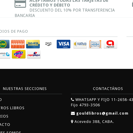
ACEPTAMOS TODAS LAS TARJETAS DE
CRÉDITO Y DÉBITO
DESCUENTO DEL 10% POR TRANSFERENCIA
BANCARIA
DIOS DE PAGO
NUESTRAS SECCIONES
CONTACTÁNOS
O
WHATSAPP Y FIJO 11-2658-4
Fijo 4793-3506
TROS LIBROS
gouldlibros@gmail.com
RIOS
Acevedo 388, CABA.
ACTO
NES SOMOS