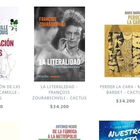
ÓN DE LXS
LA LITERALIDAD -
PERDER LA CARA - 
CAMILLE -
FRANÇOIS
BARDET - CACT
S
ZOURABICHVILI - CACTUS
$34.200
00
$34.200