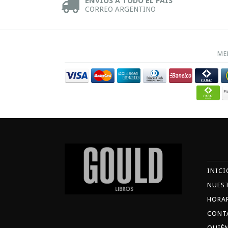
ENVÍOS A TODO EL PAÍS
CORREO ARGENTINO
ME
INICI
NUES
HORA
CONT
QUIÉ