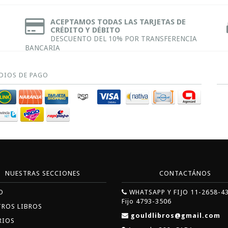
ACEPTAMOS TODAS LAS TARJETAS DE
CRÉDITO Y DÉBITO
DESCUENTO DEL 10% POR TRANSFERENCIA
BANCARIA
DIOS DE PAGO
NUESTRAS SECCIONES
CONTACTÁNOS
O
WHATSAPP Y FIJO 11-2658-4
Fijo 4793-3506
TROS LIBROS
gouldlibros@gmail.com
RIOS