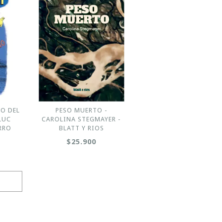
SO DEL
PESO MUERTO -
LUC
CAROLINA STEGMAYER -
RRO
BLATT Y RIOS
$25.900