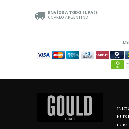
ENVÍOS A TODO EL PAÍS
CORREO ARGENTINO
ME
INICI
NUES
HORA