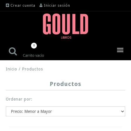
Crear cuenta
Iniciar sesión
0
Toggl
Carrito vacío
navig
Inicio
/
Productos
Productos
Ordenar por: