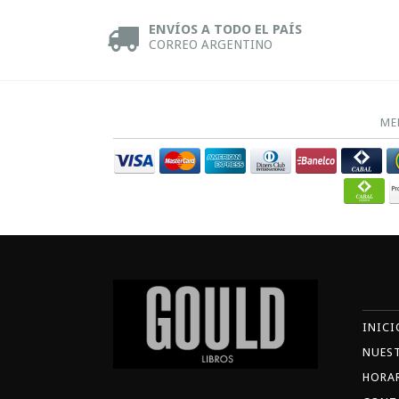
ENVÍOS A TODO EL PAÍS
CORREO ARGENTINO
ME
INICI
NUES
HORA