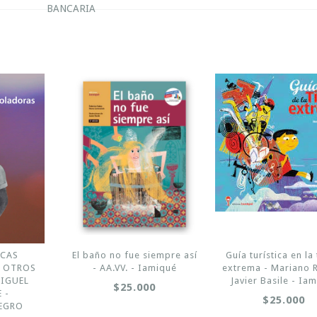
BANCARIA
ACAS
El baño no fue siempre así
Guía turística en la 
Y OTROS
- AA.VV. - Iamiqué
extrema - Mariano R
MIGUEL
Javier Basile - Ia
$25.000
 -
$25.000
EGRO