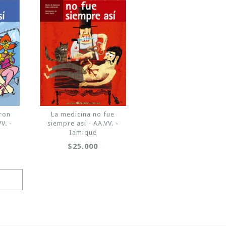
eron
La medicina no fue
V. -
siempre así - AA.VV. -
Iamiqué
$25.000