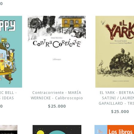
00
C BELL -
Contracorriente - MARÍA
EL YARK - BERTR
S IDEAS
WERNICKE - Calibroscopio
SATINI / LAURE
GAPAILLARD - TR
00
$25.000
$25.000