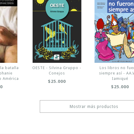
la batalla
OESTE - Silvina Gruppo -
Los libros no fu
ephanie
Conejos
siempre así - AA.V
ro América
Iamiqué
$25.000
00
$25.000
Mostrar más productos