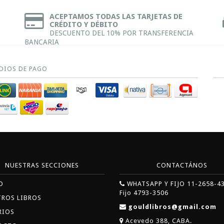
ACEPTAMOS TODAS LAS TARJETAS DE
CRÉDITO Y DÉBITO
DESCUENTO DEL 10% POR TRANSFERENCIA
BANCARIA
DIOS DE PAGO
NUESTRAS SECCIONES
CONTACTÁNOS
O
WHATSAPP Y FIJO 11-2658-4
Fijo 4793-3506
TROS LIBROS
gouldlibros@gmail.com
RIOS
Acevedo 388, CABA.