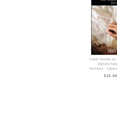
Calar hondo en 
- Denise St
Ferreira - Libe
$25.0