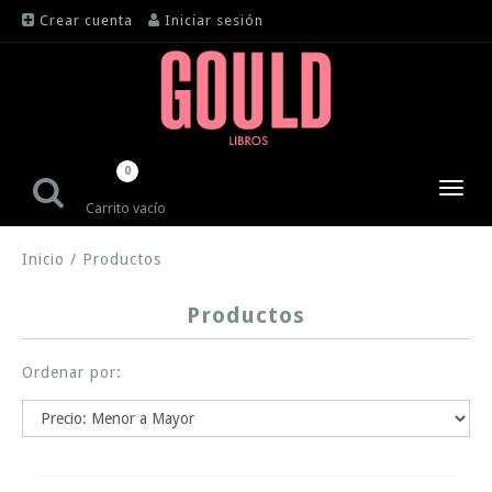
Crear cuenta
Iniciar sesión
0
Toggl
Carrito vacío
navig
Inicio
/
Productos
Productos
Ordenar por: