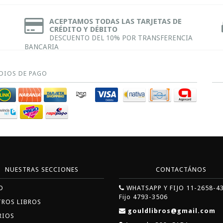
ACEPTAMOS TODAS LAS TARJETAS DE
CRÉDITO Y DÉBITO
DESCUENTO DEL 10% POR TRANSFERENCIA
BANCARIA
DIOS DE PAGO
NUESTRAS SECCIONES
CONTACTÁNOS
O
WHATSAPP Y FIJO 11-2658-4
Fijo 4793-3506
TROS LIBROS
gouldlibros@gmail.com
RIOS