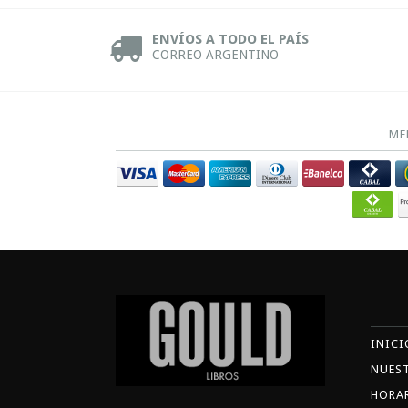
ENVÍOS A TODO EL PAÍS
CORREO ARGENTINO
ME
INICI
NUES
HORA