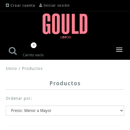
Crear cuenta
Iniciar sesión
0
Toggl
Carrito vacío
navig
Inicio
/
Productos
Productos
Ordenar por: