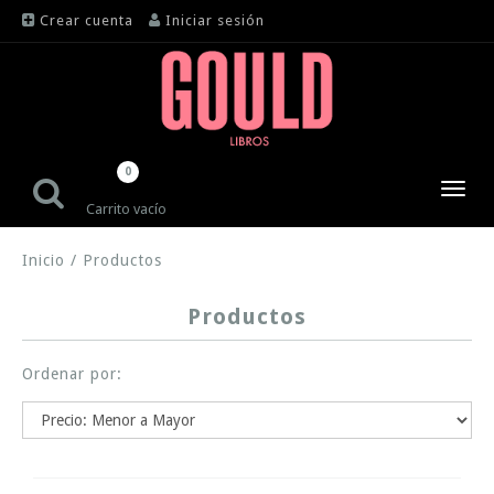
Crear cuenta
Iniciar sesión
0
Toggl
Carrito vacío
navig
Inicio
/
Productos
Productos
Ordenar por: