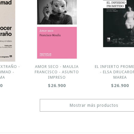
EXTRAÑO -
AMOR SECO - MAULIA
EL INFIERTO PROM
MMAD -
FRANCISCO - ASUNTO
- ELSA DRUCAROF
MA
IMPRESO
MAREA
00
$26.900
$26.900
Mostrar más productos