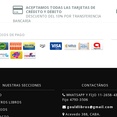
ACEPTAMOS TODAS LAS TARJETAS DE
CRÉDITO Y DÉBITO
DESCUENTO DEL 10% POR TRANSFERENCIA
BANCARIA
DIOS DE PAGO
NUESTRAS SECCIONES
CONTACTÁNOS
O
WHATSAPP Y FIJO 11-2658-4
Fijo 4793-3506
TROS LIBROS
gouldlibros@gmail.com
RIOS
Acevedo 388, CABA.
ACTO