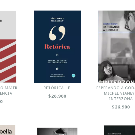
O MAIER -
RETÓRICA - B
ESPERANDO A GOD
ENCIA
MICHEL VIANEY
$26.900
INTERZONA
00
$26.900