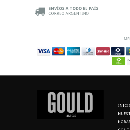
ENVÍOS A TODO EL PAÍS
CORREO ARGENTINO
ME
INICI
NUES
HORA
CONT