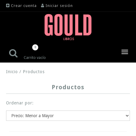
Crear cuenta
Iniciar sesión
0
Toggl
Carrito vacío
navig
Inicio
/
Productos
Productos
Ordenar por: