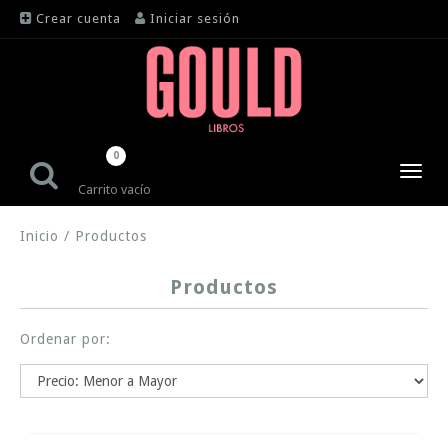
Crear cuenta
Iniciar sesión
0
Toggl
Carrito vacío
navig
Inicio
/
Productos
Productos
Ordenar por: