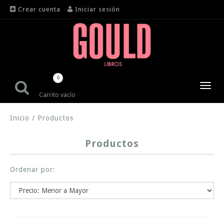
Crear cuenta
Iniciar sesión
0
Toggl
Carrito vacío
navig
Inicio
/
Productos
Productos
Ordenar por: