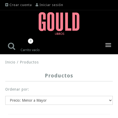
Crear cuenta
Iniciar sesión
0
Toggl
Carrito vacío
navig
Inicio
/
Productos
Productos
Ordenar por: