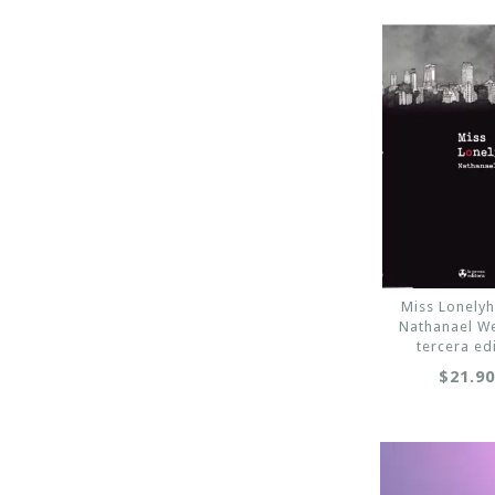
Miss Lonelyh
Nathanael We
tercera ed
$21.9