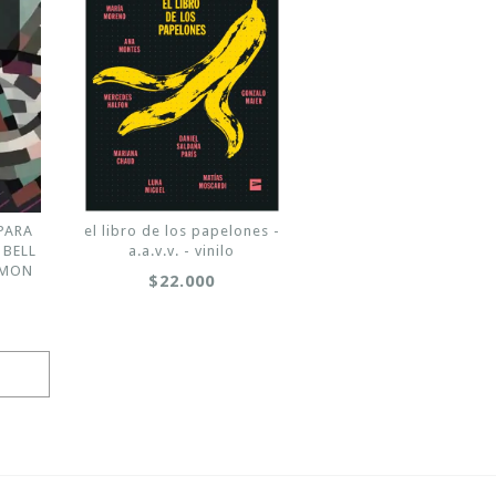
PARA
el libro de los papelones -
 BELL
a.a.v.v. - vinilo
IMON
$22.000