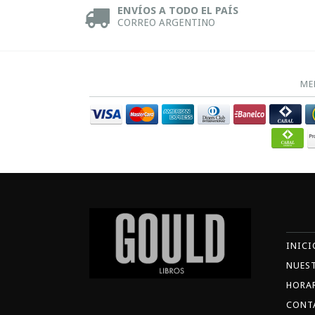
ENVÍOS A TODO EL PAÍS
CORREO ARGENTINO
ME
INICI
NUES
HORA
CONT