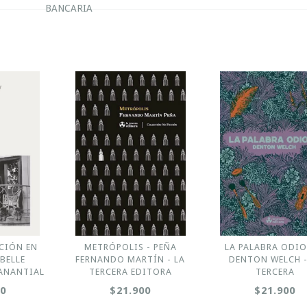
BANCARIA
CCIÓN EN
METRÓPOLIS - PEÑA
LA PALABRA ODIO
ABELLE
FERNANDO MARTÍN - LA
DENTON WELCH -
ANANTIAL
TERCERA EDITORA
TERCERA
00
$21.900
$21.900