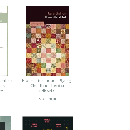
hombre
Hiperculturalidad - Byung-
as -
Chul Han - Herder
z -
Editorial
$21.900