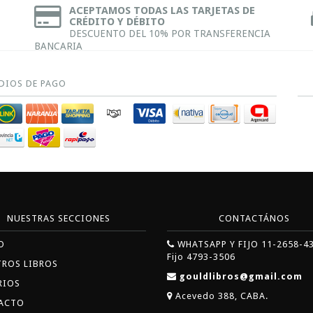
ACEPTAMOS TODAS LAS TARJETAS DE
CRÉDITO Y DÉBITO
DESCUENTO DEL 10% POR TRANSFERENCIA
BANCARIA
DIOS DE PAGO
NUESTRAS SECCIONES
CONTACTÁNOS
O
WHATSAPP Y FIJO 11-2658-4
Fijo 4793-3506
TROS LIBROS
gouldlibros@gmail.com
RIOS
Acevedo 388, CABA.
ACTO