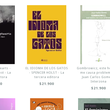
earts -
EL IDIOMA DE LOS GATOS
Gombrowicz, este 
st - La
- SPENCER HOLST - La
me causa problem
itora
tercera editora
Juan Carlos Gome
Interzona
00
$21.900
$21.900