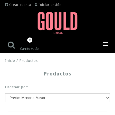
Crear cuenta
Iniciar sesión
0
Toggl
Carrito vacío
navig
Inicio
/
Productos
Productos
Ordenar por: