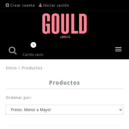
Crear cuenta
Iniciar sesión
0
Toggl
Carrito vacío
navig
Inicio
/
Productos
Productos
Ordenar por: