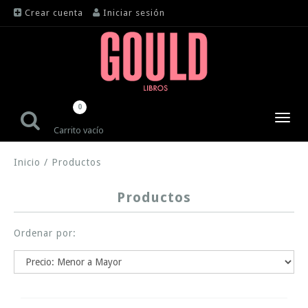
Crear cuenta
Iniciar sesión
0
Toggl
Carrito vacío
navig
Inicio
/
Productos
Productos
Ordenar por: