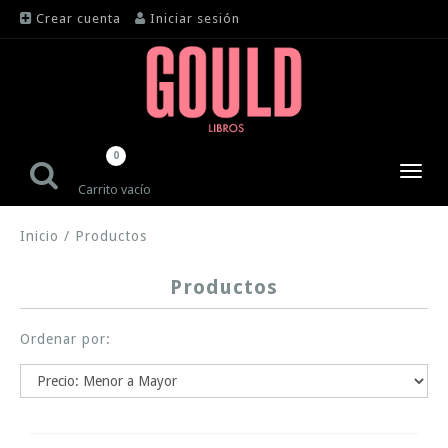
Crear cuenta
Iniciar sesión
0
Toggl
Carrito vacío
navig
Inicio
/
Productos
Productos
Ordenar por: