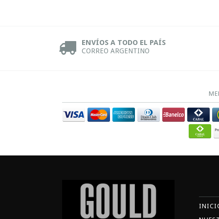
ENVÍOS A TODO EL PAÍS
CORREO ARGENTINO
ME
INICI