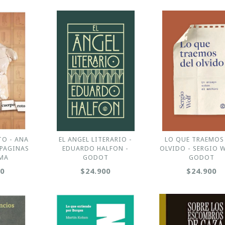
TO - ANA
EL ANGEL LITERARIO -
LO QUE TRAEMOS
 PAGINAS
EDUARDO HALFON -
OLVIDO - SERGIO W
UMA
GODOT
GODOT
00
$24.900
$24.900