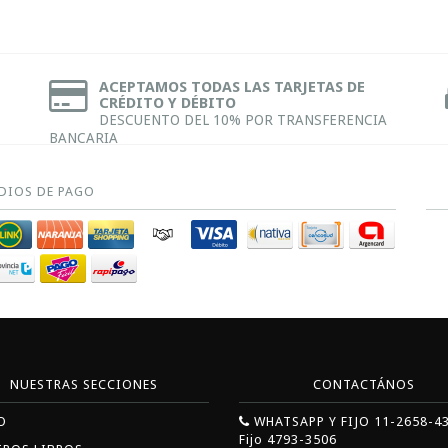
ACEPTAMOS TODAS LAS TARJETAS DE
CRÉDITO Y DÉBITO
DESCUENTO DEL 10% POR TRANSFERENCIA
BANCARIA
DIOS DE PAGO
NUESTRAS SECCIONES
CONTACTÁNOS
O
WHATSAPP Y FIJO 11-2658-4
Fijo 4793-3506