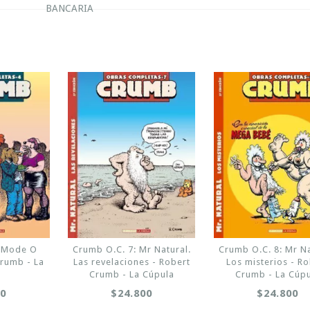
BANCARIA
: Mode O
Crumb O.C. 7: Mr Natural.
Crumb O.C. 8: Mr Na
Crumb - La
Las revelaciones - Robert
Los misterios - R
a
Crumb - La Cúpula
Crumb - La Cúp
00
$24.800
$24.800