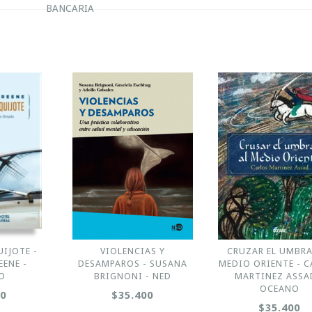
BANCARIA
IJOTE -
VIOLENCIAS Y
CRUZAR EL UMBRA
ENE -
DESAMPAROS - SUSANA
MEDIO ORIENTE - 
O
BRIGNONI - NED
MARTINEZ ASSA
OCEANO
00
$35.400
$35.400