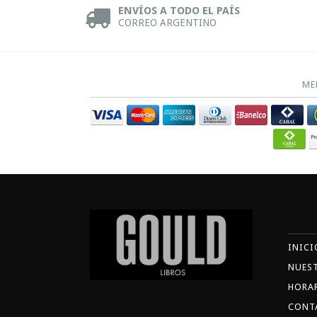
ENVÍOS A TODO EL PAÍS
CORREO ARGENTINO
ME
INICI
NUES
HORA
CONT