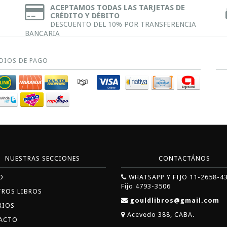
ACEPTAMOS TODAS LAS TARJETAS DE
CRÉDITO Y DÉBITO
DESCUENTO DEL 10% POR TRANSFERENCIA
BANCARIA
DIOS DE PAGO
NUESTRAS SECCIONES
CONTACTÁNOS
O
WHATSAPP Y FIJO 11-2658-4
Fijo 4793-3506
TROS LIBROS
gouldlibros@gmail.com
RIOS
Acevedo 388, CABA.
ACTO