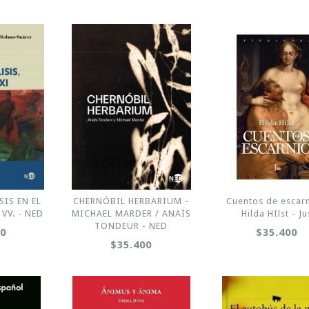
SIS EN EL
CHERNÓBIL HERBARIUM -
Cuentos de escarn
 VV. - NED
MICHAEL MARDER / ANAÏS
Hilda HIlst - Ju
TONDEUR - NED
00
$35.400
$35.400