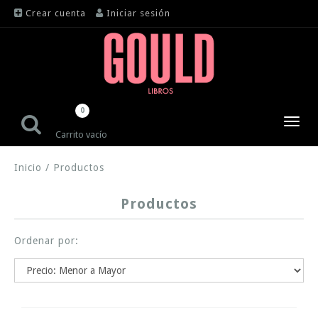
Crear cuenta
Iniciar sesión
0
Toggl
Carrito vacío
navig
Inicio
/
Productos
Productos
Ordenar por: