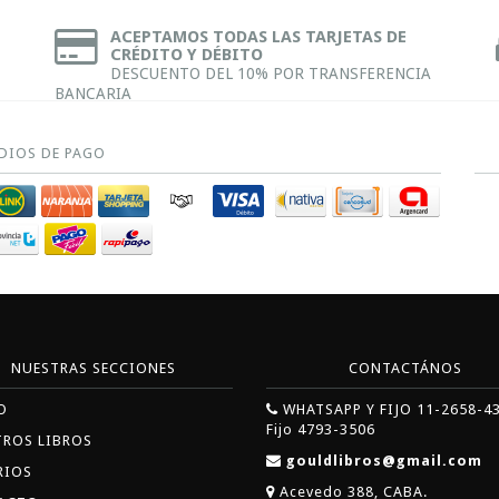
ACEPTAMOS TODAS LAS TARJETAS DE
CRÉDITO Y DÉBITO
DESCUENTO DEL 10% POR TRANSFERENCIA
BANCARIA
DIOS DE PAGO
NUESTRAS SECCIONES
CONTACTÁNOS
O
WHATSAPP Y FIJO 11-2658-4
Fijo 4793-3506
TROS LIBROS
gouldlibros@gmail.com
RIOS
Acevedo 388, CABA.