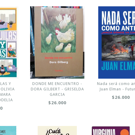
LAS Y
DONDE ME ENCUENTRO -
Nada será como an
 OLIVIA
DORA GILBERT - GRISELDA
Juan Elman - Futu
AMARA
GARCIA
$26.000
ODELIA
$26.000
00