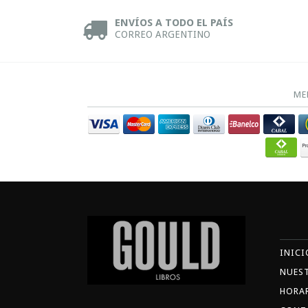
ENVÍOS A TODO EL PAÍS
CORREO ARGENTINO
ME
INICI
NUES
HORA