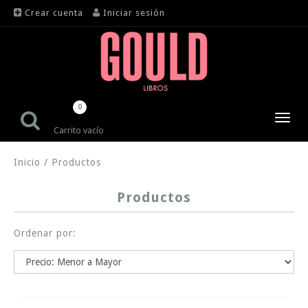
Crear cuenta
Iniciar sesión
0
Toggl
Carrito vacío
navig
Inicio
/
Productos
Productos
Ordenar por: