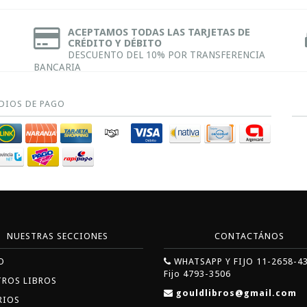
ACEPTAMOS TODAS LAS TARJETAS DE
CRÉDITO Y DÉBITO
DESCUENTO DEL 10% POR TRANSFERENCIA
BANCARIA
DIOS DE PAGO
NUESTRAS SECCIONES
CONTACTÁNOS
O
WHATSAPP Y FIJO 11-2658-4
Fijo 4793-3506
TROS LIBROS
gouldlibros@gmail.com
RIOS