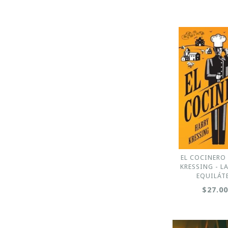
EL COCINERO 
KRESSING - L
EQUILÁT
$27.0