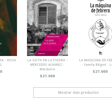
RA - ROSA
LA GOTA EN LA PIEDRA -
LA MAQUINA DE FE
G
MERCEDES ALVAREZ -
- Yamila Bêgné - 
Mardulce
00
$27.000
$27.000
Mostrar más productos