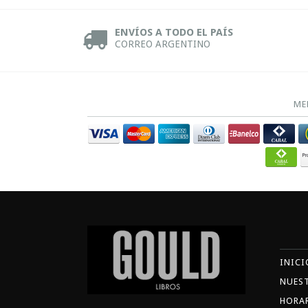
ENVÍOS A TODO EL PAÍS
CORREO ARGENTINO
ME
INICI
NUES
HORA