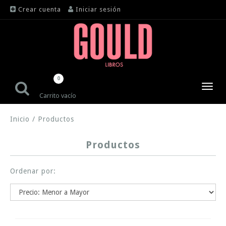
Crear cuenta
Iniciar sesión
0
Toggl
Carrito vacío
navig
Inicio
/
Productos
Productos
Ordenar por: