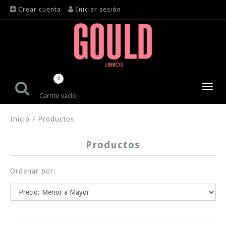
Crear cuenta
Iniciar sesión
0
Toggl
Carrito vacío
navig
Inicio
/
Productos
Productos
Ordenar por: