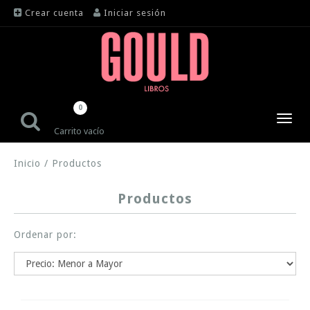
Crear cuenta
Iniciar sesión
0
Toggl
Carrito vacío
navig
Inicio
/
Productos
Productos
Ordenar por: