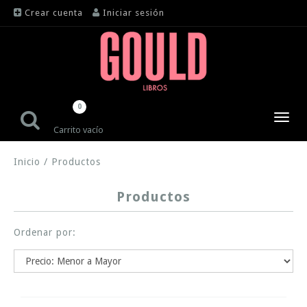
Crear cuenta
Iniciar sesión
0
Toggl
Carrito vacío
navig
Inicio
/
Productos
Productos
Ordenar por: