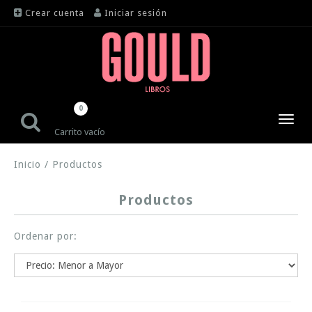
Crear cuenta
Iniciar sesión
0
Toggl
Carrito vacío
navig
Inicio
/
Productos
Productos
Ordenar por: