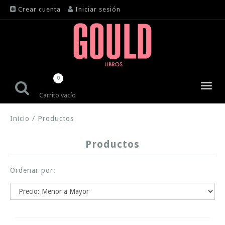
Crear cuenta
Iniciar sesión
0
Toggl
Carrito vacío
navig
Inicio
/
Productos
Productos
Ordenar por: