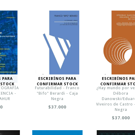
S PARA
ESCRIBÍNOS PARA
ESCRIBÍNOS PA
 STOCK
CONFIRMAR STOCK
CONFIRMAR ST
TOGRAFÍA
Futurabilidad - Franco
¿Hay mundo por ven
IENCIA -
"Bifo" Berardi - Caja
Débora
NAHUR
Negra
Danowski/Edua
Viveiros de Castro 
00
$37.000
Negra
$37.000