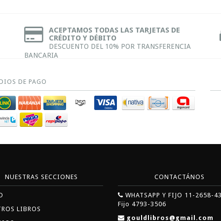
ACEPTAMOS TODAS LAS TARJETAS DE
CRÉDITO Y DÉBITO
DESCUENTO DEL 10% POR TRANSFERENCIA
BANCARIA
DIOS DE PAGO
NUESTRAS SECCIONES
CONTACTÁNOS
O
WHATSAPP Y FIJO 11-2658-4
Fijo 4793-3506
TROS LIBROS
gouldlibros@gmail.com