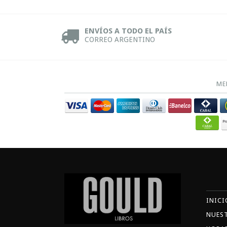
ENVÍOS A TODO EL PAÍS
CORREO ARGENTINO
ME
INICI
NUES