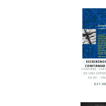
ESCRIBÍNO
CONFIRMAR
CONURBE. CAR
DE UNA EXPER
AA.VV. - U
$37.0