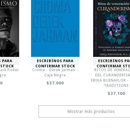
S PARA
ESCRIBÍNOS PARA
ESCRIBÍNOS PA
 STOCK
CONFIRMAR STOCK
CONFIRMAR ST
ark Fisher
Croma - Derek Jarman -
RITOS DE VENERA
egra
Caja Negra
DEL CURANDERIS
ERIKA BUENAFLOR -
00
$37.000
TRADITIONS
$37.100
Mostrar más productos