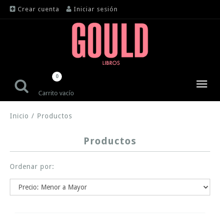
Crear cuenta
Iniciar sesión
0
Toggl
Carrito vacío
navig
Inicio
/
Productos
Productos
Ordenar por: