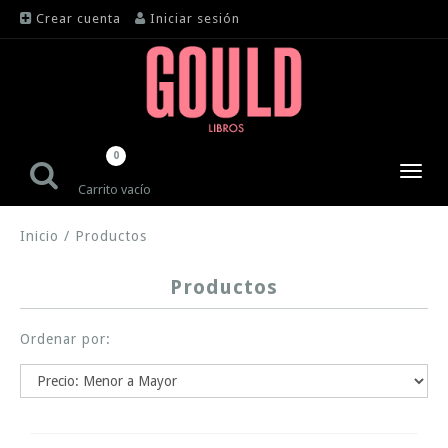
Crear cuenta
Iniciar sesión
0
Toggl
Carrito vacío
navig
Inicio
/
Productos
Productos
Ordenar por: