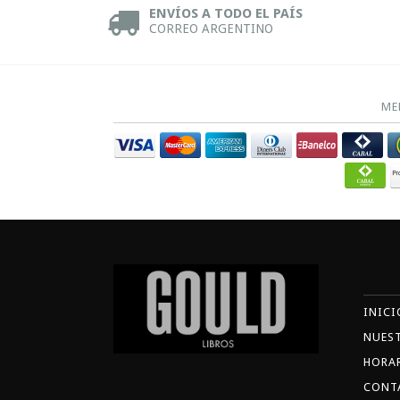
ENVÍOS A TODO EL PAÍS
CORREO ARGENTINO
ME
INICI
NUES
HORA
CONT