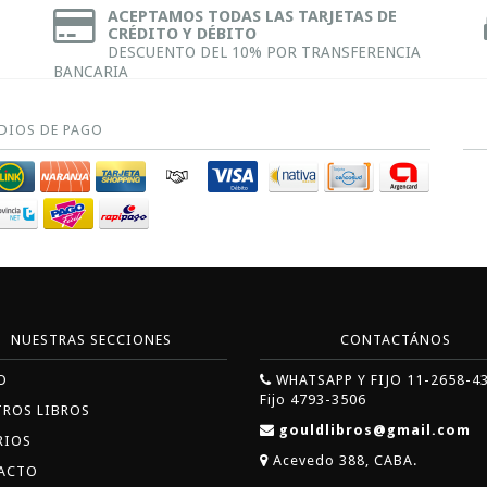
ACEPTAMOS TODAS LAS TARJETAS DE
CRÉDITO Y DÉBITO
DESCUENTO DEL 10% POR TRANSFERENCIA
BANCARIA
DIOS DE PAGO
NUESTRAS SECCIONES
CONTACTÁNOS
O
WHATSAPP Y FIJO 11-2658-4
Fijo 4793-3506
TROS LIBROS
gouldlibros@gmail.com
RIOS
Acevedo 388, CABA.
ACTO