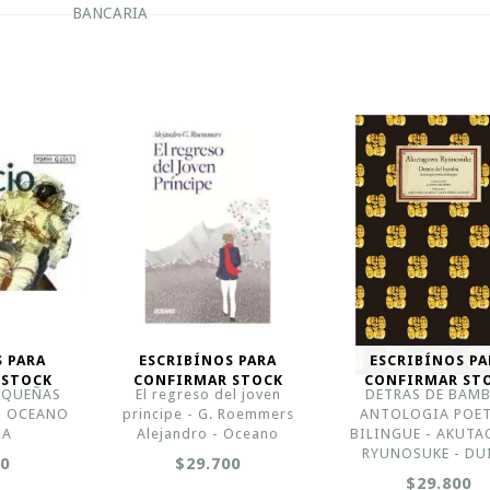
BANCARIA
S PARA
ESCRIBÍNOS PARA
ESCRIBÍNOS PA
 STOCK
CONFIRMAR STOCK
CONFIRMAR ST
PEQUEÑAS
El regreso del joven
DETRAS DE BAMB
 - OCEANO
principe - G. Roemmers
ANTOLOGIA POE
IA
Alejandro - Oceano
BILINGUE - AKUT
RYUNOSUKE - DU
00
$29.700
$29.800