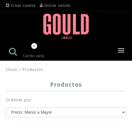
Crear cuenta
Iniciar sesión
0
Toggl
Carrito vacío
navig
Inicio
/
Productos
Productos
Ordenar por: