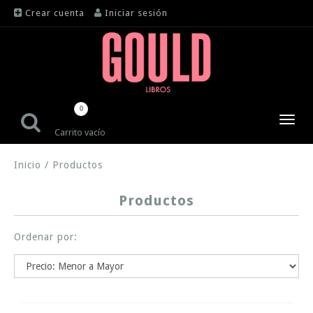
Crear cuenta
Iniciar sesión
0
Toggl
Carrito vacío
navig
Inicio
/
Productos
Productos
Ordenar por: